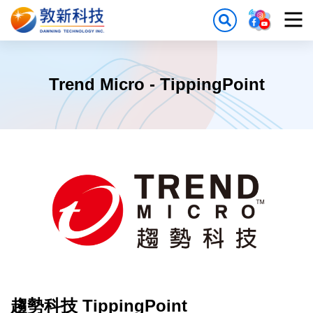
Trend Micro - TippingPoint
趨勢科技 TippingPoint