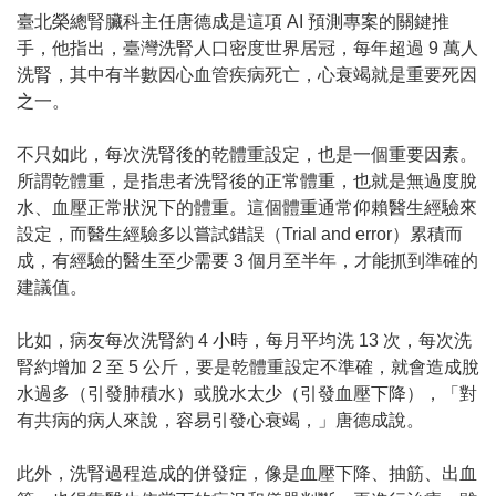
臺北榮總腎臟科主任唐德成是這項 AI 預測專案的關鍵推
手，他指出，臺灣洗腎人口密度世界居冠，每年超過 9 萬人
洗腎，其中有半數因心血管疾病死亡，心衰竭就是重要死因
之一。
不只如此，每次洗腎後的乾體重設定，也是一個重要因素。
所謂乾體重，是指患者洗腎後的正常體重，也就是無過度脫
水、血壓正常狀況下的體重。這個體重通常仰賴醫生經驗來
設定，而醫生經驗多以嘗試錯誤（Trial and error）累積而
成，有經驗的醫生至少需要 3 個月至半年，才能抓到準確的
建議值。
比如，病友每次洗腎約 4 小時，每月平均洗 13 次，每次洗
腎約增加 2 至 5 公斤，要是乾體重設定不準確，就會造成脫
水過多（引發肺積水）或脫水太少（引發血壓下降），「對
有共病的病人來說，容易引發心衰竭，」唐德成說。
此外，洗腎過程造成的併發症，像是血壓下降、抽筋、出血