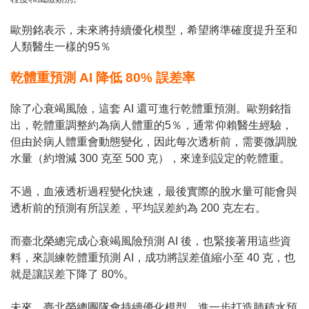
歐朔銘表示，未來將持續優化模型，希望將準確度提升至和
人類醫生一樣的95％
乾體重預測 AI 降低 80% 誤差率
除了心衰竭風險，這套 AI 還可進行乾體重預測。歐朔銘指
出，乾體重調整約為病人體重的5％，通常仰賴醫生經驗，
但由於病人體重會動態變化，因此每次透析前，需要微調脫
水量（約增減 300 克至 500 克），來達到設定的乾體重。
不過，血液透析過程變化快速，最後實際的脫水量可能會與
透析前的預測有所誤差，平均誤差約為 200 克左右。
而臺北榮總完成心衰竭風險預測 AI 後，也緊接著用這些資
料，來訓練乾體重預測 AI，成功將誤差值縮小至 40 克，也
就是讓誤差下降了 80%。
未來，臺北榮總團隊會持續優化模型，進一步打造肺積水預