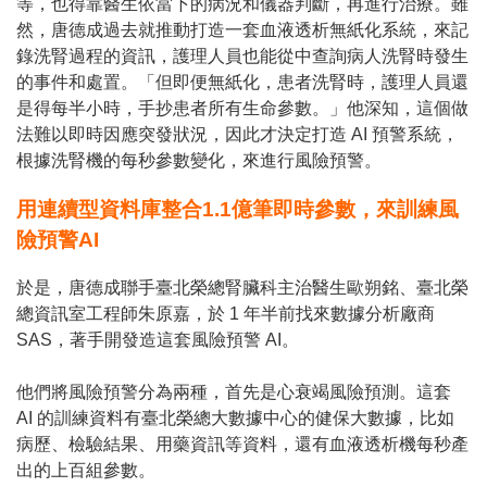
等，也得靠醫生依當下的病況和儀器判斷，再進行治療。雖
然，唐德成過去就推動打造一套血液透析無紙化系統，來記
錄洗腎過程的資訊，護理人員也能從中查詢病人洗腎時發生
的事件和處置。「但即便無紙化，患者洗腎時，護理人員還
是得每半小時，手抄患者所有生命參數。」他深知，這個做
法難以即時因應突發狀況，因此才決定打造 AI 預警系統，
根據洗腎機的每秒參數變化，來進行風險預警。
用連續型資料庫整合1.1億筆即時參數，來訓練風
險預警AI
於是，唐德成聯手臺北榮總腎臟科主治醫生歐朔銘、臺北榮
總資訊室工程師朱原嘉，於 1 年半前找來數據分析廠商
SAS，著手開發造這套風險預警 AI。
他們將風險預警分為兩種，首先是心衰竭風險預測。這套
AI 的訓練資料有臺北榮總大數據中心的健保大數據，比如
病歷、檢驗結果、用藥資訊等資料，還有血液透析機每秒產
出的上百組參數。