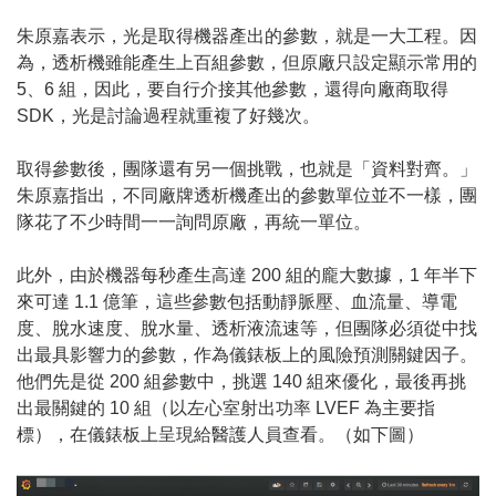
朱原嘉表示，光是取得機器產出的參數，就是一大工程。因
為，透析機雖能產生上百組參數，但原廠只設定顯示常用的
5、6 組，因此，要自行介接其他參數，還得向廠商取得
SDK，光是討論過程就重複了好幾次。
取得參數後，團隊還有另一個挑戰，也就是「資料對齊。」
朱原嘉指出，不同廠牌透析機產出的參數單位並不一樣，團
隊花了不少時間一一詢問原廠，再統一單位。
此外，由於機器每秒產生高達 200 組的龐大數據，1 年半下
來可達 1.1 億筆，這些參數包括動靜脈壓、血流量、導電
度、脫水速度、脫水量、透析液流速等，但團隊必須從中找
出最具影響力的參數，作為儀錶板上的風險預測關鍵因子。
他們先是從 200 組參數中，挑選 140 組來優化，最後再挑
出最關鍵的 10 組（以左心室射出功率 LVEF 為主要指
標），在儀錶板上呈現給醫護人員查看。（如下圖）