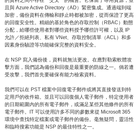
的資料之間不存在＂交叉＂的機會。它保留了專用資源，並
且與 Azure Active Directory（AD）緊密集成。通過端到端
加密，備份資料在傳輸和靜止時都被加密，從而保證了更高
的回復安全性。精細的基於角色的存取控制（RBAC）動態
分配，給哪些使用者對哪些資料授予哪些許可權，以及 IP
允許／拒絕列表、私有 VNet、存取控制清單（ACL）和多
因素身份驗證等功能確保完整的資料安全。
在 NSP 寫入備份後，資料就無法更改。在應對勒索軟體攻
擊方面，我們認為備份和回復是最重要的防線之一。倘若遭
受攻擊，我們首先要確保有能力檢索資料。
我們可以在 PST 檔案中回復電子郵件或將其直接發送到特
定用戶的收件箱。並且可以回復個人電子郵件，特定使用者
的日期範圍內的所有電子郵件，或滿足某些其他條件的所有
電子郵件。IT 可以使用許多不同的參數來從 Microsoft 365
環境中查找特定檔案或電子郵件的備份。毫無疑問，靈活性
和臨時搜索功能是 NSP 的最佳特性之一。