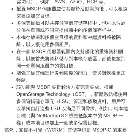
雲均可）。例如，AWS、Azure、HCP 等。
配置 MSDP 伺服器並使其處於活動狀態後，可以根據
需要添加雲目標。
多個雲目標可以共存於單個雲儲存桶中，也可以位於
分佈在單個或不同雲提供商中的多個儲存桶中。
本機存放區和多個雲目標的資料和中繼資料將被隔
離，以支援使用多個租戶。
在一個 MSDP 伺服器範圍內支持優化的重複資料刪
除，以便首先將資料儲存到本機存放區，然後複製到
同一介質伺服器中的雲目標。
增強了從雲端進行災難恢復的能力，使災難恢復更加
輕鬆。
該功能與 MSDP 集群解決方案完美集成。根據
OpenStorage Technology（OST），新體系結構使用
多個邏輯儲存單元（LSU）管理和移動資料。用戶可
以單獨自訂這些 LSU 以滿足不同需求。例如，純本地
目標（與 NetBackup 8.2 或更低版本中的 MSDP 一
樣）或本地目標加上一個或多個雲目標。
當然，支援不可變（WORM）雲儲存也是 MSDP-C 的重要