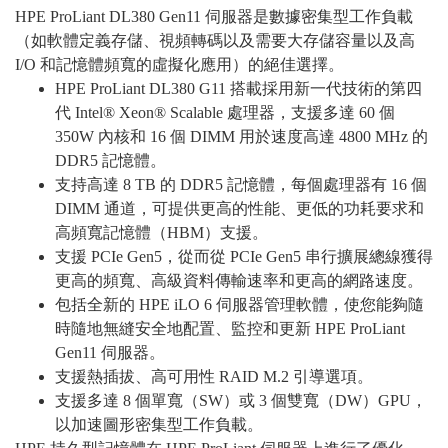
HPE ProLiant DL380 Gen11 伺服器是數據密集型工作負載
（如軟體定義存儲、視頻轉碼以及需要大存儲容量以及高
I/O 和記憶體頻寬的虛擬化應用）的絕佳選擇。
HPE ProLiant DL380 G11 搭載採用新一代技術的第四
代 Intel® Xeon® Scalable 處理器，支援多達 60 個
350W 內核和 16 個 DIMM 用於速度高達 4800 MHz 的
DDR5 記憶體。
支持高達 8 TB 的 DDR5 記憶體，每個處理器有 16 個
DIMM 通道，可提供更高的性能、更低的功耗要求和
高頻寬記憶體（HBM）支援。
支援 PCIe Gen5，從而從 PCIe Gen5 串行擴展總線獲得
更高的頻寬、高級資料傳輸速率和更高的網路速度。
包括全新的 HPE iLO 6 伺服器管理軟體，使您能夠隨
時隨地無縫安全地配置、監控和更新 HPE ProLiant
Gen11 伺服器。
支援熱插拔、高可用性 RAID M.2 引導選項。
支援多達 8 個單寬（SW）或 3 個雙寬（DW）GPU，
以加速圖形密集型工作負載。