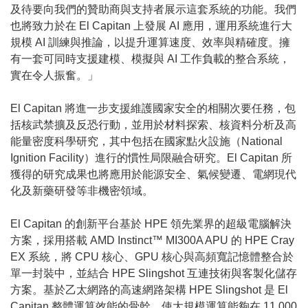
及待要向我們的贊助商與支持者展示這套系統的功能。我們
也將致力於在 El Capitan 上發展 AI 應用，運用系統進行大
規模 AI 訓練與推論，以提升運算速度、效率與精確度。擁
有一套可同時支援建模、模擬與 AI 工作負載的整合系統，
實在令人振奮。」
El Capitan 將進一步支援維護國家安全的相關次要任務，包
括核武禁擴及反恐行動，並用於材料探索、核資料分析及高
能量密度科學研究，其中包括在國家點火設施（National
Ignition Facility）進行的慣性局限融合研究。El Capitan 所
獲得的研究成果也將應用於能源安全、氣候變遷、電網現代
化及新藥研發等非機密領域。
El Capitan 的創新平台基於 HPE 領先業界的超級電腦解決
方案，採用搭載 AMD Instinct™ MI300A APU 的 HPE Cray
EX 系統，將 CPU 核心、GPU 核心與高頻寬記憶體整合於
單一封裝中，並結合 HPE Slingshot 互連技術與客製化儲存
方案。基於乙太網路的高速網路架構 HPE Slingshot 是 El
Capitan 整體運算效能的骨幹，使大規模運算能夠在 11,000