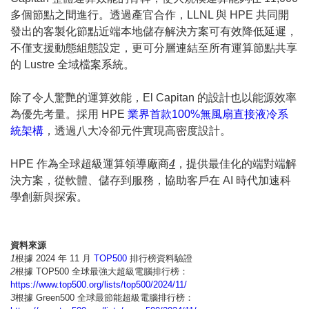
多個節點之間進行。透過產官合作，LLNL 與 HPE 共同開
發出的客製化節點近端本地儲存解決方案可有效降低延遲，
不僅支援動態組態設定，更可分層連結至所有運算節點共享
的 Lustre 全域檔案系統。
除了令人驚艷的運算效能，El Capitan 的設計也以能源效率
為優先考量。採用 HPE
業界首款100%無風扇直接液冷系
統架構
，透過八大冷卻元件實現高密度設計。
HPE 作為全球超級運算領導廠商
4
，提供最佳化的端對端解
決方案，從軟體、儲存到服務，協助客戶在 AI 時代加速科
學創新與探索。
資料來源
1
根據 2024 年 11 月
TOP500
排行榜資料驗證
2
根據 TOP500 全球最強大超級電腦排行榜：
https://www.top500.org/lists/top500/2024/11/
3
根據 Green500 全球最節能超級電腦排行榜：