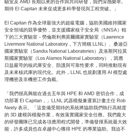
驗室及 AMD 長期以來的合作與共同研發，我們深感榮幸。
期待 El Capitan 未來促成更多科學發現與工程突破。」
El Capitan 作為全球最強大的超級電腦，協助美國維持國家
安全領域的競爭優勢，並支援國家核子安全局（NNSA）轄
下的三大實驗室－勞倫斯利弗莫爾國家實驗室（Lawrence
Livermore National Laboratory，下方簡稱 LLNL）、桑迪亞
國家實驗室（Sandia National Laboratories）及洛斯阿拉莫
斯國家實驗室（Los Alamos National Laboratory），因應
日益嚴苛的核武庫安全、防護與可靠性要求，同時推動現有
及未來核武庫的現代化。此外，LLNL 也規劃運用 AI 模型處
理機密及非機密工作負載。
「我們很高興能在過去五年與 HPE 和 AMD 密切合作，成
功部署 El Capitan，」LLNL 武器模擬兼運算計畫主任 Rob
Neely 表示。「這套備受期待的系統將協助我們執行高精度
的 3D 建模與模擬作業，有效落實國家安全任務。我們龐大
的研發團隊已完成各項應用程式開發，準備發揮系統最大效
能，許多成員也在卓越中心獲得 HPE 的專業協助。我迫不