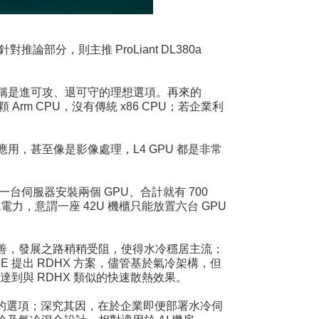
種。另針對推論部分，則主推 ProLiant DL380a
，此類機種堪稱是進可攻、退可守的理想選項。再來的
顆 Arm CPU，沒有傳統 x86 CPU；若企業利
邊緣推論應用，甚至像是影像處理，L4 GPU 都是非常
一台伺服器安裝兩個 GPU、合計就有 700
瓦電力，意謂一座 42U 機櫃只能放置六台 GPU
善，發展之路稍稍受阻，使得水冷穩居主流；
 提出 RDHX 方案，儘管基於氣冷架構，但
到與 RDHX 類似的快速散熱效果。
推廣的選項；深究其因，在於企業即便部署水冷伺