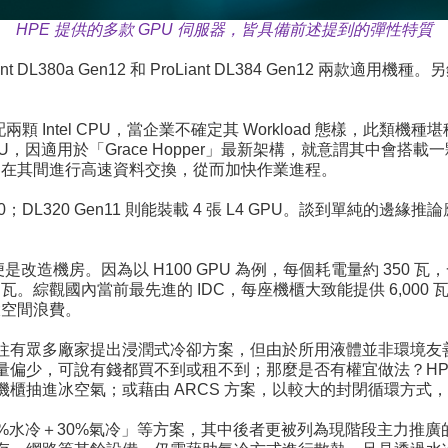
HPE
提供的多款 GPU 伺服器，皆具備前述提到的彈性特質
ant DL380a Gen12 和 ProLiant DL384 Gen12 兩款適用機
00、搭配兩顆 Intel CPU，當企業不確定其 Workload 態樣
2 GPU，因適用於「Grace Hopper」最新架構，就意謂其中會搭載一
0，在其間進行高速資料交換，從而加快作業進程。
H100；DL320 Gen11 則能裝載 4 張 L4 GPU。談到單純的
改造機房。因為以 H100 GPU 為例，每個耗電量約 350 瓦，
 瓦。綜觀國內當前最先進的 IDC，每座機櫃大致能提供 6,000 
極大空間浪費。
往有眾多廠家提出浸潤式冷卻方案，但由於所用液體並非環境友
量偏少，可說有錢都買不到或租不到；那麼是否有權宜做法？HPE
抽進冰空氣；或藉由 ARCS 方案，以較大的封閉循環方式，達
「70%水冷＋30%氣冷」等方案，其中後者更被列為現階段主力