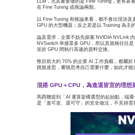
LLM，充其量要做的是 Fine Tuning，更有甚
在 Fine Tuning 或推論兩類。
以 Fine Tuning 和推論來看，都不會出現
GPU 的大型機器；反之若是以 Training 
論及需求，企業不妨先探索 NVIDIA NVLink
NVSwitch 串接眾多 GPU，所以其規格
並於 GPU 間執行高速的資料交換。
惟目前大約 70% 的企業 AI 工作負載，都屬於 
跳脫迷思，審慎思考自己需要什麼，如此才能
混搭 GPU＋CPU，為進退皆宜的理想
馬西聰提到「AI 運算架構選型的起始點，端
是「進可攻、退可守」的安全做法，不見得需要一