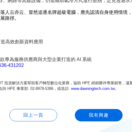
、網路等其餘設備，仍需藉助氣冷方式進行散熱，足見透過水冷及
莫淪落人云亦云、冒然追逐名牌超級電腦，應先認清自身使用情境
發展路徑。
頸打造高效創新資料應用
專為服務供應商與大型企業打造的 AI 系統
0636-431202
 IT 投資解決方案幫助客戶轉型數位化業務，協助 HPE 經銷夥伴專業銷售
E 事業部: 02-8978-5386，或造訪:
www.dawningtech.com.tw
。