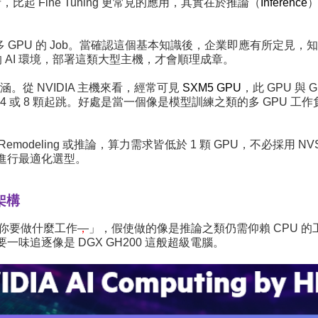
者，比起 Fine Tuning 更常見的應用，其實在於推論（
Inference
）
涉及多 GPU 的 Job。當確認這個基本知識後，企業即應有所定見，知
為主的 AI 環境，部署這類大型主機，才會順理成章。
 內涵。從 NVIDIA 主機來看，經常可見
SXM5 GPU
，此 GPU 與 
往往是 4 或 8 顆起跳。好處是當一個像是模型訓練之類的多 GP
Remodeling 或推論，算力需求皆低於 1 顆 GPU，不必採用 
進行最適化選型。
架構
看你要做什麼工作
，
」，假使做的像是推論之類仍需仰賴 CPU 的
味追逐像是 DGX GH200 這般超級電腦。