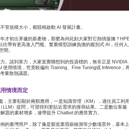
不管規模大小，都競相啟動 AI 發展計畫。
非近年才初出茅廬的新產物，那麼為何此刻大家對它熱情簇擁？HP
於以往帶有更高進入門檻、繁重模型訓練負擔的鑑別式 AI，任何人
像空間。
力。談到算力，大家直覺聯想到的投資標的，無非正是 NVIDIA
使用情境，究竟較偏向 Training、Fine Tuning或 Infe
需要考量散熱議題。
 應用情境而定
性好處，主要彰顯於兩類應用，一是知識管理（KM），過往員工
LLM）提問，可望得到更貼近需求的搜尋結果。二是數位客服，從前
同解題的素材增多，連帶提升 Chatbot 的應答實力。
比例的臺灣用戶，除了像是製造業瑕疵檢測等少數場景外，基本上不太會