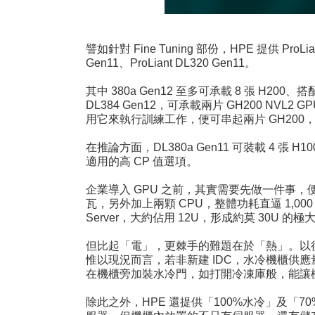
譬如針對 Fine Tuning 部份，HPE 提供 ProLi
Gen11、ProLiant DL320 Gen11。
其中 380a Gen12 至多可承載 8 張 H2
DL384 Gen12，可承載兩片 GH200 NVL
用它來執行訓練工作，便可串起兩片 GH20
在推論方面，DL380a Gen11 可裝載 4 張 
適用的高 CP 值選項。
企業導入 GPU 之前，其實需要先做一件事，便是
瓦，另外加上兩顆 CPU，整體功耗直逼 1,000
Server，大約佔用 12U，形成約莫 30U 的
但比起「電」，更棘手的難題在於「熱」。以
惟以現況而言，若非新建 IDC，水冷機櫃供應
在機櫃旁加裝水冷門，如打開冷凍庫般，能讓機櫃
除此之外，HPE 還提供「100%水冷」及