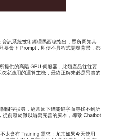
E 資訊系統技術經理馬西聰指出，眾所周知其
只要會下 Prompt，即便不具程式開發背景，都
 所提供的高階 GPU 伺服器，此類產品往往要
rence，再決定適用的運算主機，最終正解未必是昂貴的
利用關鍵字搜尋，經常因下錯關鍵字而尋找不到所
礙於難以編寫完善的腳本，導致 Chatbot
有 Training 需求；尤其如果今天使用