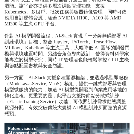
潛能。該平台亦提供多層次調度管理功能，支援
Kubernetes、多租戶、批次任務與容器鏡像管理，同時可依
應用自訂硬體資源，涵蓋 NVIDIA H100、A100 與 AMD
MI300 等主流 GPU 平台。
針對 AI 模型開發流程，AI-Stack 實現「一分鐘無碼部署 AI
訓練環境」目標，整合 Jupyter、PyTorch、TensorFlow、
MLflow、Kubeflow 等主流工具，大幅降低 AI 團隊的開發門
檻與環境建置時間。另結合角色導向設計，使得資料科學家
能專注於模型研究，同時 IT 管理者也能輕鬆掌控 GPU 主機
與節點配置審核與安全防護。
另一方面，AI-Stack 支援多種開源框架，並透過模型即服務
（Model-as-a-Service, MaaS）模組，提供一鍵式部署與管理
模型微服務的能力，加速 AI 模型從開發到商業應用落地的
轉化進程。更重要的是，此平台支援跨節點分散式訓練
（Elastic Training Service）功能，可依照訓練需求動態調整
資源分配，有效突破傳統大規模 AI 模型訓練所面臨的資源
瓶頸。