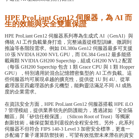
HPE ProLiant Gen12
伺服器，為 AI 而
生的效能與安全雙重保證
HPE ProLiant Gen12 伺服器系列專為生成式 AI（GenAI）與
傳統 AI 工作負載量身打造，完整涵蓋從模型訓練、微調到
推論等各階段需求。例如 DL380a Gen12 伺服器最多可支援
10 張 NVIDIA H200 NVL GPU，而 DL384 Gen12 最多能搭
載兩顆 NVIDIA GH200 Superchip，組成 GH200 NVL2 配置
（每張 GH200 Superchip 包含 1 顆 Grace CPU 與 1 顆 Hopper
GPU），特別適用於混合記憶體密集型的 AI 工作負載。這
些伺服器均可展現卓越的擴充性，提供從 1U 到 4U、從單
處理器至四處理器的多元機型，能夠靈活滿足不同 AI 成熟
度的企業需求。
在資訊安全方面，HPE ProLiant Gen12 伺服器搭載 HPE iLO
7 管理模組，提供業界領先的防護能力，透過諸如「安全隔
離區」與「矽信任根保護」（Silicon Root of Trust）等獨家
創新技術，確保從製造到退役的全程安全性。另外，此系列
伺服器不但符合 FIPS 140-3 Level 3 加密安全標準，更進一
步配備了量子運算防禦技術，可望有效抵禦未來潛在的資安