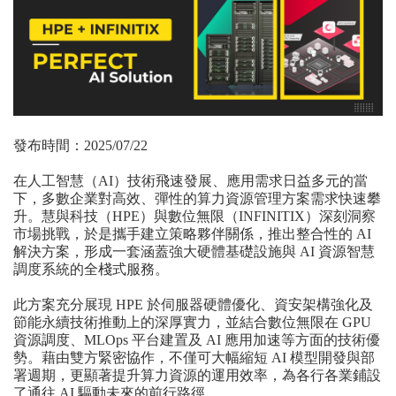
發布時間：2025/07/22
在人工智慧（AI）技術飛速發展、應用需求日益多元的當
下，多數企業對高效、彈性的算力資源管理方案需求快速攀
升。慧與科技（HPE）與數位無限（INFINITIX）深刻洞察
市場挑戰，於是攜手建立策略夥伴關係，推出整合性的 AI
解決方案，形成一套涵蓋強大硬體基礎設施與 AI 資源智慧
調度系統的全棧式服務。
此方案充分展現 HPE 於伺服器硬體優化、資安架構強化及
節能永續技術推動上的深厚實力，並結合數位無限在 GPU
資源調度、MLOps 平台建置及 AI 應用加速等方面的技術優
勢。藉由雙方緊密協作，不僅可大幅縮短 AI 模型開發與部
署週期，更顯著提升算力資源的運用效率，為各行各業鋪設
了通往 AI 驅動未來的前行路徑。