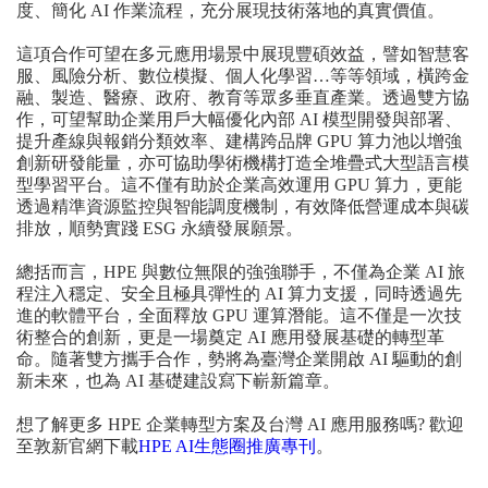
度、簡化 AI 作業流程，充分展現技術落地的真實價值。
這項合作可望在多元應用場景中展現豐碩效益，譬如智慧客
服、風險分析、數位模擬、個人化學習…等等領域，橫跨金
融、製造、醫療、政府、教育等眾多垂直產業。透過雙方協
作，可望幫助企業用戶大幅優化內部 AI 模型開發與部署、
提升產線與報銷分類效率、建構跨品牌 GPU 算力池以增強
創新研發能量，亦可協助學術機構打造全堆疊式大型語言模
型學習平台。這不僅有助於企業高效運用 GPU 算力，更能
透過精準資源監控與智能調度機制，有效降低營運成本與碳
排放，順勢實踐 ESG 永續發展願景。
總括而言，HPE 與數位無限的強強聯手，不僅為企業 AI 旅
程注入穩定、安全且極具彈性的 AI 算力支援，同時透過先
進的軟體平台，全面釋放 GPU 運算潛能。這不僅是一次技
術整合的創新，更是一場奠定 AI 應用發展基礎的轉型革
命。隨著雙方攜手合作，勢將為臺灣企業開啟 AI 驅動的創
新未來，也為 AI 基礎建設寫下嶄新篇章。
想了解更多 HPE 企業轉型方案及台灣 AI 應用服務嗎? 歡迎
至敦新官網下載
HPE AI生態圈推廣專刊
。