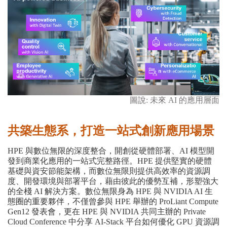
圖說
:
未來
A
I
的應用層面
共築生態系，打造一站式創新應用場景
HPE 與數位無限的深度整合，開創從硬體部署、AI 模型開
發到商業化應用的一站式完整路徑。HPE 提供堅實的硬體
基礎與資安節能架構，而數位無限則提供高效率的資源調
度、開發環境與部署平台，藉由彼此的優勢互補，形塑強大
的全棧 AI 解決方案。數位無限身為 HPE 與 NVIDIA AI 生
態圈的重要夥伴，不僅曾參與 HPE 舉辦的 ProLiant Compute
Gen12 發表會，更在 HPE 與 NVIDIA 共同主辦的 Private
Cloud Conference 中分享 AI-Stack 平台如何優化 GPU 資源調