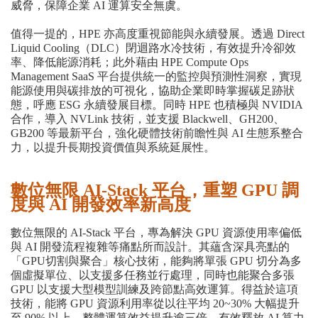
威脅，保障企業 AI 運算安全無虞。
值得一提的，HPE 亦高度重視節能與永續發展。透過 Direct
Liquid Cooling（DLC）閉迴路水冷技術，有效提升冷卻效
率、降低能源消耗；此外藉由 HPE Compute Ops
Management SaaS 平台提供統一的監控與預測性洞察，實現
能源使用與碳排放的可視化，協助企業即時掌握碳足跡狀
態，呼應 ESG 永續發展目標。同時 HPE 也積極與 NVIDIA
合作，導入 NVLink 技術，並支援 Blackwell、GH200、
GB200 等最新平台，強化硬體技術前瞻性與 AI 生態系整合
力，以提升長期投資價值與系統延展性。
數位無限 AI-Stack 平台，重塑 GPU 調
度與 AI 開發效率新高度
數位無限的 AI-Stack 平台，專為解決 GPU 資源使用率偏低
與 AI 開發流程複雜等痛點所而設計。其蘊含深具亮點的
「GPU切割與聚合」核心技術，能夠將單張 GPU 切分為多
個虛擬單位、以支援多任務並行處理，同時也能聚合多張
GPU 以支援大型模型訓練及跨節點高效運算。得益於這項
技術，能將 GPU 資源利用率從以往平均 20~30% 大幅提升
至 90% 以上，整體運算效益提升逾三倍，有效釋放 AI 算力