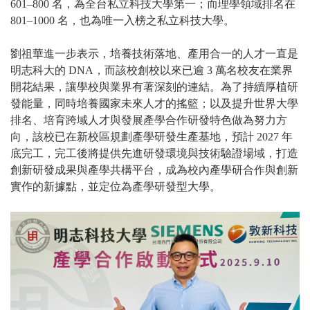
601–800 名，為全台私立科技大學第一；而理學領域排名在
801–1000 名，也為唯一入榜之私立科技大學。
劉祖華進一步表示，培養技術落地、產用合一的人才一直是
明志科大的 DNA，而該校創校以來已逾 3 萬名校友在業界
開花結果，讓學校與業界有著深刻的連結。為了持續厚植研
發能量，同時培養國家未來人才的搖籃；以及提升世界大學
排名、培育跨域人才與發展產學合作研發特色做為努力方
向，該校已在新校區規劃產學研發生產基地，預計 2027 年
底完工，完工後將提供先進研發環境與技術驗證場域，打造
創新研發成果與產學共構平台，成為校內產學研合作與創新
實作的新據點，並定位為產學研發型大學。