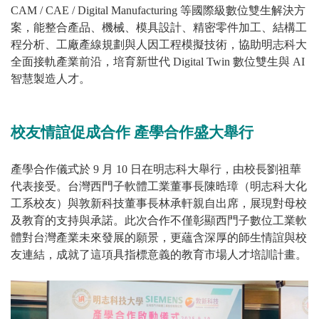
CAM / CAE / Digital Manufacturing 等國際級數位雙生解決方
案，能整合產品、機械、模具設計、精密零件加工、結構工
程分析、工廠產線規劃與人因工程模擬技術，協助明志科大
全面接軌產業前沿，培育新世代 Digital Twin 數位雙生與 AI
智慧製造人才。
校友情誼促成合作 產學合作盛大舉行
產學合作儀式於 9 月 10 日在明志科大舉行，由校長劉祖華
代表接受。台灣西門子軟體工業董事長陳晧璋（明志科大化
工系校友）與敦新科技董事長林承軒親自出席，展現對母校
及教育的支持與承諾。此次合作不僅彰顯西門子數位工業軟
體對台灣產業未來發展的願景，更蘊含深厚的師生情誼與校
友連結，成就了這項具指標意義的教育市場人才培訓計畫。