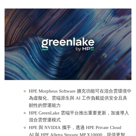
HPE Morpheus Software
擴充功能可在混合雲環境中
為虛擬化、雲端原生與 AI 工作負載提供安全且具
韌性的營運能力
HPE GreenLake
雲端平台推出重要更新，加速導入
混合雲營運模式
HPE
與
NVIDIA
攜手，透過
HPE Private Cloud
AI
與
HPE Alletra Storage MP X10000
，提供更智