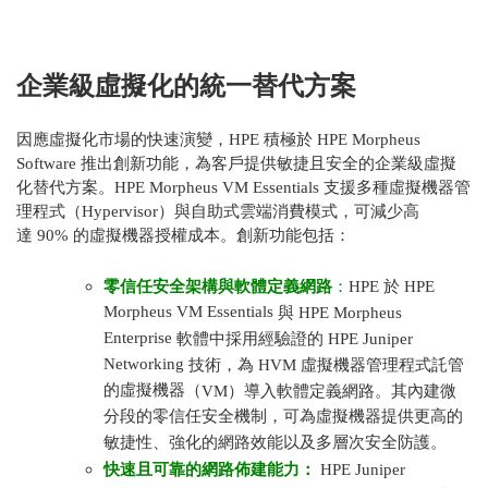
企業級虛擬化的統一替代方案
因應虛擬化市場的快速演變，HPE 積極於 HPE Morpheus
Software 推出創新功能，為客戶提供敏捷且安全的企業級虛擬
化替代方案。HPE Morpheus VM Essentials
支援多種虛擬機器管
理程式（
Hypervisor
）與自助式雲端消費模式，可減少高
達
90%
的虛擬機器授權成本。創新功能包括：
零信任安全架構與軟體定義網路
：
HPE
於
HPE
Morpheus VM Essentials
與
HPE Morpheus
Enterprise
軟體中採用經驗證的
HPE Juniper
Networking
技術，為
HVM
虛擬機器管理程式託管
的虛擬機器（
VM
）導入軟體定義網路。
其內建微
分段的零信任安全機制，可為虛擬機器提供更高的
敏捷性、強化的網路效能以及多層次安全防護。
快速且可靠的網路佈建能力：
HPE Juniper