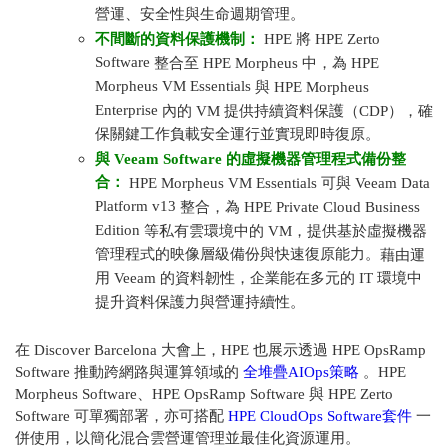
營運、安全性與生命週期管理。
不間斷的資料保護機制：
HPE
將
HPE Zerto
Software
整合至
HPE Morpheus
中，為
HPE
Morpheus VM Essentials
與
HPE Morpheus
Enterprise
內的
VM
提供持續資料保護（
CDP
），確
保關鍵工作負載安全運行並實現即時復原。
與
Veeam Software
的虛擬機器管理程式備份整
合：
HPE Morpheus VM Essentials
可與
Veeam Data
Platform v13
整合，為
HPE Private Cloud Business
Edition
等私有雲環境中的
VM
，提供基於虛擬機器
管理程式的映像層級備份與快速復原能力。
藉由運
用 Veeam 的資料韌性，企業能在多元的 IT 環境中
提升資料保護力與營運持續性。
在
Discover Barcelona
大會上，
HPE
也展示透過
HPE OpsRamp
Software
推動跨網路與運算領域的
全堆疊AIOps策略
。
HPE
Morpheus Software
、
HPE OpsRamp Software
與
HPE Zerto
Software
可單獨部署，亦可搭配
HPE CloudOps Software套件
一
併使用，以簡化混合雲營運管理並最佳化資源運用。