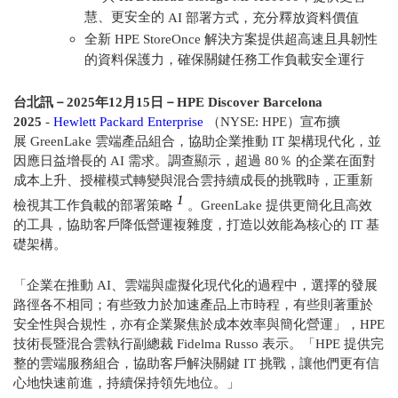
慧、更安全的
AI
部署方式，充分釋放資料價值
全新 HPE StoreOnce 解決方案提供超高速且具韌性
的資料保護力，確保關鍵任務工作負載安全運行
台北訊－
2025
年
12
月
15
日－
HPE Discover Barcelona
2025
-
Hewlett Packard Enterprise
（
NYSE: HPE
）宣布擴
展
GreenLake
雲端產品組合，協助企業推動
IT
架構現代化，並
因應日益增長的
AI
需求。
調查顯示，超過 80％ 的企業在面對
成本上升、授權模式轉變與混合雲持續成長的挑戰時，正重新
1
檢視其工作負載的部署策略
。GreenLake 提供更簡化且高效
的工具，協助客戶降低營運複雜度，打造以效能為核心的 IT 基
礎架構。
「企業在推動 AI、雲端與虛擬化現代化的過程中，選擇的發展
路徑各不相同；有些致力於加速產品上市時程，有些則著重於
安全性與合規性，亦有企業聚焦於成本效率與簡化營運」，HPE
技術長暨混合雲執行副總裁 Fidelma Russo 表示。「HPE 提供完
整的雲端服務組合，協助客戶解決關鍵 IT 挑戰，讓他們更有信
心地快速前進，持續保持領先地位。」