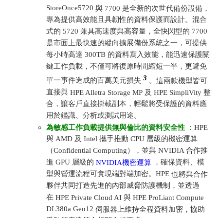
StoreOnce5720
與 7700 是全新的次世代備份設備，
專為提供高效能且具韌性的資料保護而設計。混合
式的 5720 兼具高速度與高容量，全快閃型的 7700
是市面上最快速的縱向擴展備份系統之一，可提供
每小時高達 300TB 的資料寫入效能，能迅速保護關
鍵工作負載，不僅可將復原時間縮短一半，更避免
3
單一事件造成的百萬美元損失
。
這兩款機型皆可
直接與
HPE Alletra Storage MP
及
HPE SimpliVity
整
合，讓客戶直接掛載副本，輕鬆將受保護的資料應
用於鑑識、分析或測試用途。
為敏感工作負載提供無與倫比的資料安全性
：
HPE
與 AMD 及 Intel 攜手推動 CPU 層級的機密運算
（Confidential Computing），並與 NVIDIA 合作推
進 GPU 層級的
，確保資料、模
NVIDIA機密運算
型與營運流程可實現端對端加密。HPE
也將與合作
夥伴共同打造先進的內部威脅防護機制，並透過
在
HPE Private Cloud AI
與
HPE ProLiant Compute
DL380a Gen12
伺服器上維持全程資料加密，協助