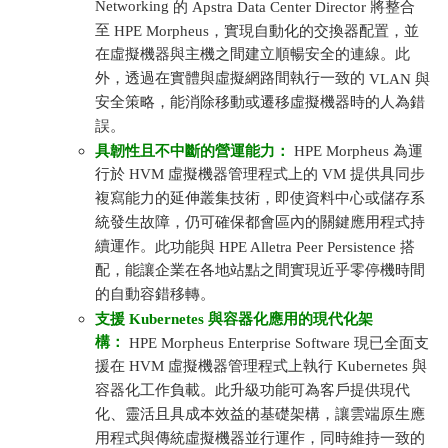
Networking
的
Apstra Data Center Director
將整合
至
HPE Morpheus
，實現自動化的交換器配置，並
在虛擬機器與主機之間建立順暢安全的連線。此
外，透過在實體與虛擬網路間執行一致的
VLAN
與
安全策略，能消除移動或遷移虛擬機器時的人為錯
誤。
具韌性且不中斷的營運能力：
HPE Morpheus
為運
行於 HVM 虛擬機器管理程式上的 VM 提供具同步
複寫能力的延伸叢集技術，即使資料中心或儲存系
統發生故障，仍可確保都會區內的關鍵應用程式持
續運作。
此功能與
HPE Alletra Peer Persistence
搭
配，能讓企業在各地站點之間實現近乎零停機時間
的自動容錯移轉。
支援 Kubernetes 與容器化應用的現代化架
構：
HPE Morpheus Enterprise Software
現已全面支
援在 HVM 虛擬機器管理程式上執行 Kubernetes 與
容器化工作負載。此升級功能可為客戶提供現代
化、靈活且具成本效益的基礎架構，讓雲端原生應
用程式與傳統虛擬機器並行運作，同時維持一致的