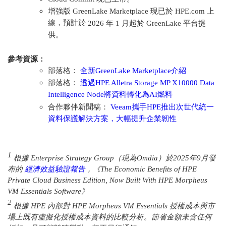
增強版
GreenLake Marketplace
現已於
HPE.com
上
線，預計於
2026
年
1
月起於
GreenLake
平台提
供。
參考資源：
部落格：
全新GreenLake Marketplace介紹
部落格：
透過HPE Alletra Storage MP X10000 Data
Intelligence Node將資料轉化為AI燃料
合作夥伴新聞稿：
Veeam攜手HPE推出次世代統一
資料保護解決方案，大幅提升企業韌性
1
根據
Enterprise Strategy Group
（現為
Omdia
）於
2025
年
9
月發
布的
經濟效益驗證報告
，《
The Economic Benefits of HPE
Private Cloud Business Edition, Now Built With HPE Morpheus
VM Essentials Software
》
2
根據 HPE 內部對 HPE Morpheus VM Essentials 授權成本與市
場上既有虛擬化授權成本資料的比較分析。節省金額未含任何