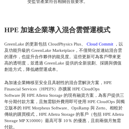
受監管產業符合相關合規要求。
HPE
加速企業導入混合雲營運模式
GreenLake
的更新包括
CloudPhysics Plus
、
Cloud Commit
，以
及功能升級的
GreenLake Marketplace
，不僅簡化並連結混合雲
的運作，也提升合作夥伴的能見度。這些更新可為客戶帶來更
高的透明度，並透過
GreenLake
提供的全新規劃、採購與價值
創造方式，降低總營運成本。
為加速企業轉移至安全且具韌性的混合雲解決方案，
HPE
Financial Services
（
HPEFS
）亦擴展
HPE CloudOps
Software
與
HPE Alletra Storage
的現有融資方案，為客戶提供三
年分期付款方案，且無需額外費用即可使用
HPE CloudOps
與獨
立版本的
HPE Morpheus Software
、
OpsRamp
與
Zerto
。相較於
傳統的購買模式，
HPE Alletra Storage
的客戶（包括
HPE Alletra
Storage MP X10000
）最高可享
10
％ 的優惠，且前兩個月無需
付款。