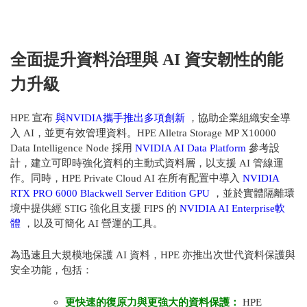
全面提升資料治理與
AI
資安韌性的能
力升級
HPE
宣布
與NVIDIA攜手推出多項創新
，協助企業組織安全導
入
AI
，並更有效管理資料。
HPE Alletra Storage MP X10000
Data Intelligence Node
採用
NVIDIA AI Data Platform
參考設
計，建立可即時強化資料的主動式資料層，以支援
AI
管線運
作。同時，
HPE Private Cloud AI
在所有配置中導入
NVIDIA
RTX PRO 6000 Blackwell Server Edition GPU
，並於實體隔離環
境中提供經
STIG
強化且支援
FIPS
的
NVIDIA AI Enterprise軟
體
，以及可簡化
AI
營運的工具。
為迅速且大規模地保護
AI
資料，
HPE
亦推出次世代資料保護與
安全功能，包括：
更快速的復原力與更強大的資料保護：
HPE