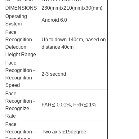
DIMENSIONS
230(mm)x210(mm)x30(mm)
Operating
Android 6.0
System
Face
Recognition -
Up to down 140cm, based on
Detection
distance 40cm
Height Range
Face
Recognition -
2-3 second
Recognition
Speed
Face
Recognition -
FAR≦ 0.01%, FRR≦ 1%
Recognize
Rate
Face
Recognition -
Two axis ±15degree