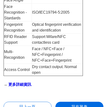
Face Angle
Face
Recognition -
ISO/IEC19794-5:2005
Stardards
Fingerprint
Optical fingerprint verification
Recognition
and identification
RFID Reader
Support Mifare/NFC
Support
contactless card
Face / NFC+Face /
Multi-
NFC+Fingerprint /
Recognition
NFC+Face+Fingerprint
Dry contact output. Normal
Access Control
open
→
更多詳細資訊