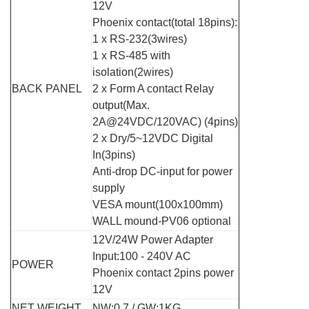
12V
Phoenix contact(total 18pins):
1 x RS-232(3wires)
1 x RS-485 with
isolation(2wires)
BACK PANEL
2 x Form A contact Relay
output(Max.
2A@24VDC/120VAC) (4pins)
2 x Dry/5~12VDC Digital
In(3pins)
Anti-drop DC-input for power
supply
VESA mount(100x100mm)
WALL mound-PV06 optional
12V/24W Power Adapter
Input:100 - 240V AC
POWER
Phoenix contact 2pins power
12V
NET WEIGHT
NW:0.7 / GW:1KG