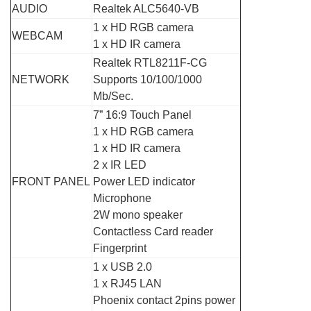
AUDIO
Realtek ALC5640-VB
1 x HD RGB camera
WEBCAM
1 x HD IR camera
Realtek RTL8211F-CG
NETWORK
Supports 10/100/1000
Mb/Sec.
7” 16:9 Touch Panel
1 x HD RGB camera
1 x HD IR camera
2 x IR LED
FRONT PANEL
Power LED indicator
Microphone
2W mono speaker
Contactless Card reader
Fingerprint
1 x USB 2.0
1 x RJ45 LAN
Phoenix contact 2pins power