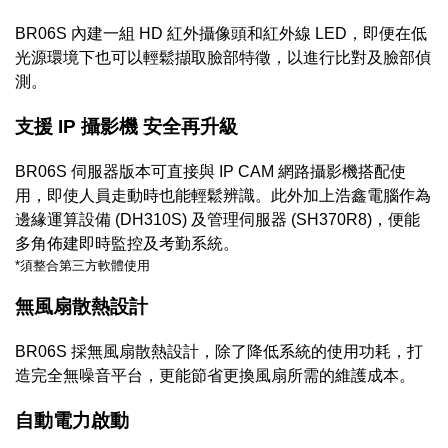
BR06S 內建一組 HD 紅外攝像頭和紅外線 LED，即便在低
光源環境下也可以輕鬆擷取臉部特徵，以進行比對及臉部
偵
測。
支援 IP 攝影機 安全再升級
BR06S 伺服器版本可直接與 IP CAM 網路攝影機搭配使
用，即使人員走動時也能輕鬆辨識。此外加上浩鑫電腦作為
邊緣運算設備 (DH310S) 及管理伺服器 (SH370R8)，便能
多角佈建即時監控及考勤系統。
*須整合第三方軟體使用
無風扇散熱設計
BR06S 採無風扇散熱設計，除了降低系統的使用功耗，打
造完全無噪音平台，更能節省更換風扇所需的維護成本。
自動電力啟動