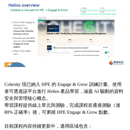
Cohesity
現已納入
HPE
的
Engage & Grow
訓練計畫。使用
者可透過該平台進行
Helios
產品學習，涵蓋
AI
驅動的資料
安全與管理核心概念。
學習課程提供線上單元與測驗，完成課程並通過測驗（達
80%
正確率）後，可累積
HPE Engage & Grow
點數。
目前課程內容持續更新中，適用區域包含：