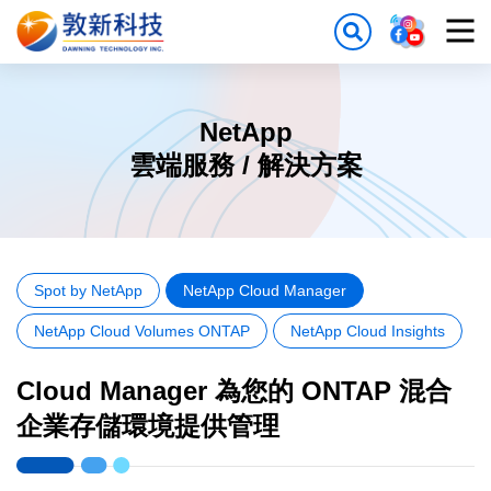
NetApp
雲端服務 / 解決方案
Spot by NetApp
NetApp Cloud Manager
NetApp Cloud Volumes ONTAP
NetApp Cloud Insights
Cloud Manager 為您的 ONTAP 混合
企業存儲環境提供管理