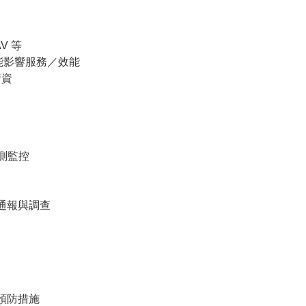
V 等
能影響服務／效能
情資
偵測監控
通報與調查
預防措施