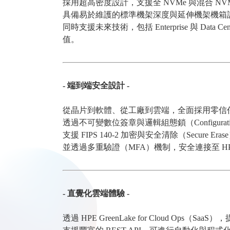
採用超高密度設計，支援全 NVMe 與混合 
具備易於維護的標準機架深度與延伸機架機箱
同時支援未來技術，包括 Enterprise 與 Data 
值。
- 端到端安全設計 -
從晶片到軟體、從工廠到雲端，全面採用零信
透過不可變數位簽章與邏輯組態鎖（Configura
支援 FIPS 140-2 加密與安全清除（Secur
並透過多重驗證（MFA）機制，安全連接至 HPE G
- 直覺化雲端體驗 -
透過 HPE GreenLake for Cloud O