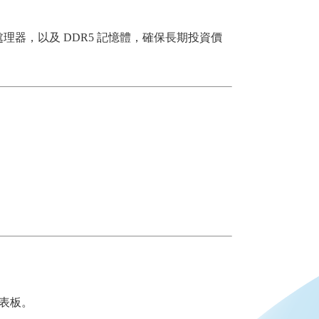
。
on® 可擴展處理器，以及 DDR5 記憶體，確保長期投資價
儀表板。