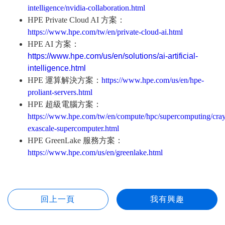
intelligence/nvidia-collaboration.html
HPE Private Cloud AI 方案：
https://www.hpe.com/tw/en/private-cloud-ai.html
HPE AI 方案：
https://www.hpe.com/us/en/solutions/ai-artificial-
intelligence.html
HPE 運算解決方案：
https://www.hpe.com/us/en/hpe-
proliant-servers.html
HPE 超級電腦方案：
https://www.hpe.com/tw/en/compute/hpc/supercomputing/cra
exascale-supercomputer.html
HPE GreenLake 服務方案：
https://www.hpe.com/us/en/greenlake.html