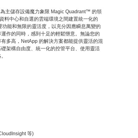
選為主儲存設備魔力象限 Magic Quadrant™ 的領
您在資料中心和自選的雲端環境之間建置統一化的
簡化的管理功能和無限的靈活度，以充分因應瞬息萬變的
率運作的同時，感到十足的輕鬆愜意。無論您的
多高，NetApp 的解決方案都能提供靈活的混
基礎架構自由度、統一化的控管平台、使用靈活
略。
Insight 等)